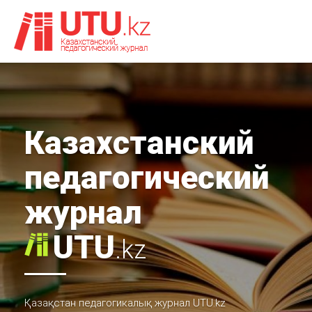
Казахстанский
педагогический
журнал
UTU
.kz
Қазақстан педагогикалық журнал UTU.kz