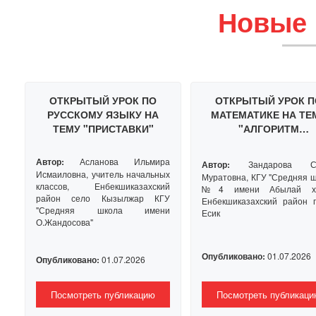
Новые 
ОТКРЫТЫЙ УРОК ПО
ОТКРЫТЫЙ УРОК П
РУССКОМУ ЯЗЫКУ НА
МАТЕМАТИКЕ НА ТЕ
ТЕМУ "ПРИСТАВКИ"
"АЛГОРИТМ
ПИСЬМЕННОГО
УМНОЖЕНИЯ И ДЕЛЕ
Автор:
Асланова Ильмира
Автор:
Зандарова Се
С ПЕРЕХОДОМ ЧЕР
Исмаиловна, учитель начальных
Муратовна, КГУ "Средняя 
РАЗРЯД"
классов, Енбекшиказахский
№4 имени Абылай ха
район село Кызылжар КГУ
Енбекшиказахский район 
"Средняя школа имени
Есик
О.Жандосова"
Опубликовано:
01.07.2026
Опубликовано:
01.07.2026
Посмотреть публикацию
Посмотреть публикаци