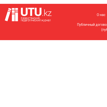
О нас
Публичный догово
(пу