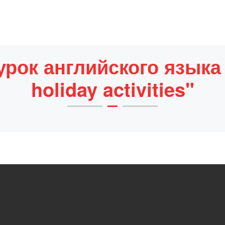
рок английского языка 
holiday activities"