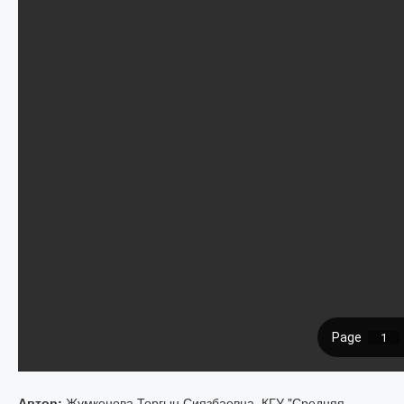
Автор:
Жумкенова Торгын Сиязбаевна, КГУ "Средняя