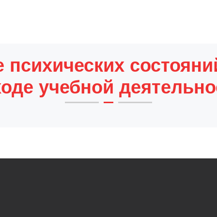
 психических состояни
ходе учебной деятельно