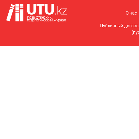
О нас
Публичный догово
(пу