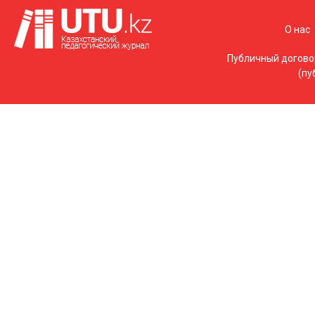
О нас
Публичный догово
(пу