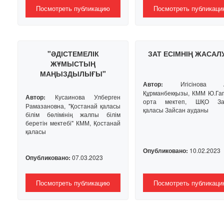
Посмотреть публикацию
Посмотреть публикаци
"ӘДІСТЕМЕЛІК
ЗАТ ЕСІМНІҢ ЖАСА
ЖҰМЫСТЫҢ
МАҢЫЗДЫЛЫҒЫ"
Автор:
Игісінова А
Құрманбекқызы, КММ Ю.Га
Автор:
Кусаинова Улберген
орта мектеп, ШҚО За
Рамазановна, "Қостанай қаласы
қаласы Зайсан ауданы
білім бөлімінің жалпы білім
беретін мектебі" КММ, Қостанай
қаласы
Опубликовано:
10.02.2023
Опубликовано:
07.03.2023
Посмотреть публикацию
Посмотреть публикаци