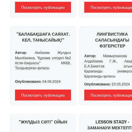
Посмотреть публикацию
Посмотреть публикаци
"БАЛАБАҚШАҒА САЯХАТ.
ЛИНГВИСТИКА
КЕЛ, ТАНЫСАЙЫҚ!"
САЛАСЫНДАҒЫ
ӨЗГЕРІСТЕР
Автор:
Аюбаева Жулдыз
Автор:
Мамырханова А
Мынбаевна, "Құрама үлгідегі №2
Алдабаева Г.Ж., Акад
ясли-бақшасы" МКҚК,
Е.А.Бөкетов атынд
Талдықорған қаласы
Қарағанды университ
Қарағанды қаласы
Опубликовано:
04.06.2024
Опубликовано:
23.05.2024
Посмотреть публикацию
Посмотреть публикаци
"ЖҰЛДЫЗ СӘТІ" ОЙЫН
LESSON STADY -
ЗАМАНАУИ МЕКТЕПТ