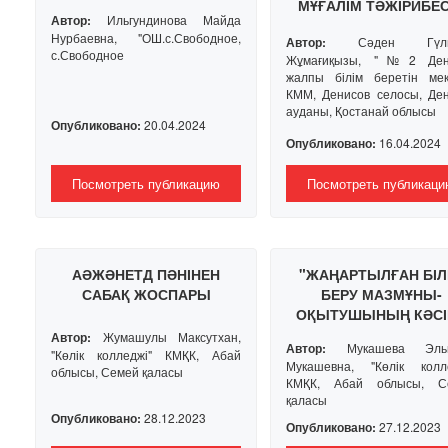
МҰҒАЛІМ ТӘЖІРИБЕС
Автор:
Ильгундинова Майда
ЖЕТІЛДІРУ
Нурбаевна, "ОШ.с.Свободное,
Автор:
Сәден Гүлм
с.Свободное
Жұмағиқызы, "№2 Ден
жалпы білім беретін мек
КММ, Денисов селосы, Де
ауданы, Қостанай облысы
Опубликовано:
20.04.2024
Опубликовано:
16.04.2024
Посмотреть публикацию
Посмотреть публикаци
АӘЖӘНЕТД ПӘНІНЕН
"ЖАҢАРТЫЛҒАН БІЛ
САБАҚ ЖОСПАРЫ
БЕРУ МАЗМҰНЫ-
ОҚЫТУШЫНЫҢ КӘСІ
ҚҰЗІРЕТТІЛІГІН ЖЕТІЛ
Автор:
Жумашулы Максутхан,
Автор:
Мукашева Эльм
НЕГІЗІ"
"Көлік колледжі" КМҚК, Абай
Мукашевна, "Көлік колле
облысы, Семей қаласы
КМҚК, Абай облысы, С
қаласы
Опубликовано:
28.12.2023
Опубликовано:
27.12.2023