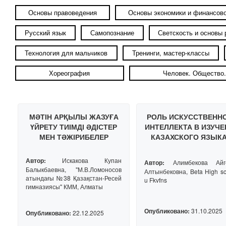
Основы правоведения
Основы экономики и финансово
Русский язык
Самопознание
Светскость и основы
Технология для мальчиков
Тренинги, мастер-классы
Хореография
Человек. Общество.
МӘТІН АРҚЫЛЫ ЖАЗУҒА
РОЛЬ ИСКУССТВЕНН
ҮЙРЕТУ ТИІМДІ ӘДІСТЕР
ИНТЕЛЛЕКТА В ИЗУЧ
МЕН ТӘЖІРИБЕЛЕР
КАЗАХСКОГО ЯЗЫКА
КЛАССАХ С РУССК
ЯЗЫКОМ
Автор:
Искакова Купан
Автор:
Алимбекова Айг
ОБУЧЕНИЯ:НОВЫ
Балыкбаевна, "М.В.Ломоносов
Алтынбековна, Beta High sc
ГОРИЗОНТЫ И
атындағы №38 Қазақстан-Ресей
u Fkvfns
гимназиясы" КММ, Алматы
ПРАКТИЧЕСКИЕ
ИНСТРУМЕНТЫ
Опубликовано:
31.10.2025
Опубликовано:
22.12.2025