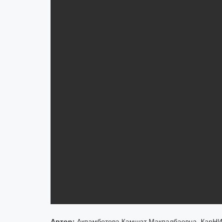
Автор:
Акпамбетова Камшат Макпалбаевна, КарНИУ 